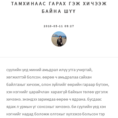
ТАМХИНААС ГАРАХ ГЭЖ ХИЧЭЭЖ
БАЙНА ШҮҮ
2010-05-11 09:27
сүүлийн үед миний амьдрал илүү утга учиртай,
хөгжилтэй болсон. өөрөө ч амьдралаа сайхан
байлгахыг хичээж, олон зүйлийг өөрийн гараар бүтээн,
хэн нэгнийг царайчлан харахгүй байхын төлөө үргэлж
хичээнэ. энэндээ заримдаа өөрөө ч ядрана. бусдаас
ядаж л урмын үг сонсохыг хичээнэ. би сүүлийн үед хэн
нэгнийг надад боломж олгохыг хүлээхээ больсон тэр