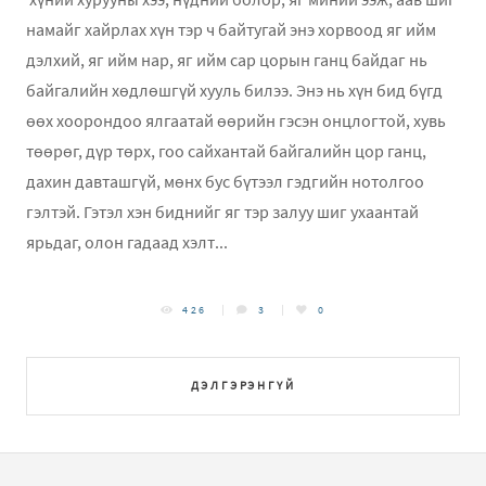
намайг хайрлах хүн тэр ч байтугай энэ хорвоод яг ийм
дэлхий, яг ийм нар, яг ийм сар цорын ганц байдаг нь
байгалийн хөдлөшгүй хууль билээ. Энэ нь хүн бид бүгд
өөх хоорондоо ялгаатай өөрийн гэсэн онцлогтой, хувь
төөрөг, дүр төрх, гоо сайхантай байгалийн цор ганц,
дахин давташгүй, мөнх бус бүтээл гэдгийн нотолгоо
гэлтэй. Гэтэл хэн биднийг яг тэр залуу шиг ухаантай
ярьдаг, олон гадаад хэлт...
426
3
0
ДЭЛГЭРЭНГҮЙ