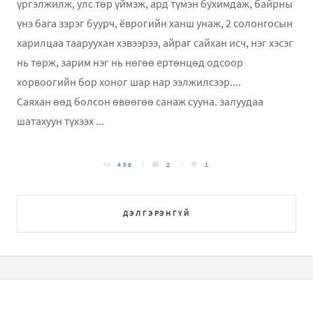
үргэлжилж, улс төр үймэж, ард түмэн бухимдаж, байрны
үнэ бага зэрэг буурч, ёврогийн ханш унаж, 2 солонгосын
харилцаа тааруухан хэвээрээ, айраг сайхан исч, нэг хэсэг
нь төрж, зарим нэг нь нөгөө ертөнцөд одсоор
хорвоогийн бор хоног шар нар ээлжилсээр....
Саяхан өөд болсон өвөөгөө санаж сууна. залуудаа
шатахуун түхээх ...
456
2
1
ДЭЛГЭРЭНГҮЙ