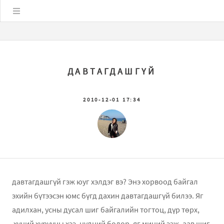
Цэс
ДАВТАГДАШГҮЙ
2010-12-01 17:34
давтагдашгүй гэж юуг хэлдэг вэ? Энэ хорвоод байгал
эхийн бүтээсэн юмс бүгд дахин давтагдашгүй билээ. Яг
адилхан, усны дусал шиг байгалийн тогтоц, дүр төрх,
хүний хурууны хээ, нүдний болор, яг миний ээж, аав шиг