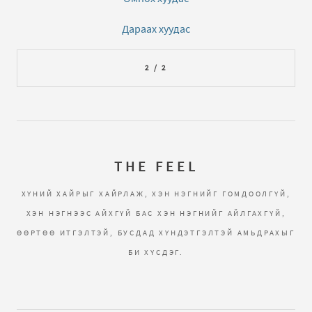
Дараах хуудас
2 / 2
THE FEEL
ХҮНИЙ ХАЙРЫГ ХАЙРЛАЖ, ХЭН НЭГНИЙГ ГОМДООЛГҮЙ,
ХЭН НЭГНЭЭС АЙХГҮЙ БАС ХЭН НЭГНИЙГ АЙЛГАХГҮЙ,
ӨӨРТӨӨ ИТГЭЛТЭЙ, БУСДАД ХҮНДЭТГЭЛТЭЙ АМЬДРАХЫГ
БИ ХҮСДЭГ.