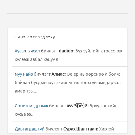
ШИНЭ СЭТГЭГДЛҮҮД
Хүсэл, хясал
бичлэгт
dadido:
бүх зүйлийг стресстэж
хүлээж авбал хэцүү л
муу найз
бичлэгт
Алмас:
Өө ер нь өөрснөө л болж
байвал бусдын юу гэхийг уг нь тоохгүй амьдарвал
амар тээ.....
Сонин мэдрэмж
бичлэгт
xvv ٩(̾●̮̮̃̾•̃̾)۶:
Эрүүл энхийг
хүсье ээ..
Давтагдашгүй
бичлэгт
Сурах Шалтгаан:
Хиртэй