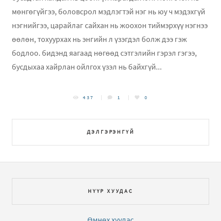
мөнгөгүйгээ, боловсрол мэдлэгтэй нэг нь юу ч мэдэхгүй
нэгнийгээ, царайлаг сайхан нь жоохон тиймэрхүү нэгнээ
өөлөн, тохуурхах нь энгийн л үзэгдэл болж дээ гэж
бодлоо. бидэнд яагаад нөгөөд сэтгэлийн гэрэл гэгээ,
бусдыхаа хайрлан ойлгох үзэл нь байхгүй...
437
1
0
ДЭЛГЭРЭНГҮЙ
НҮҮР ХУУДАС
Өмнөх хуудас