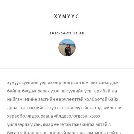
ХҮМҮҮС
2010-04-29 11:48
хүмүүс сүүлийн үед их өөрчлөгдсөн юм шиг санагдаж
байна. бусдыг харах үзэл нь сүүлийн үед гарч байгаа
нийгэм, эдийн засгийн өөрчлөлттэй холбоотой байх
лдаа. нэг нэгнийгээ хүн гэхээс илүүтэйгээр эд зүйлс шиг
харах болж дээ. хаана үйлдвэрлэгдсэн, хэзээ
үйлдвэрлэгдсэн, ямар өнгөтэй гэж байгаа аятай л
бусадтай хандах нь цөөнгүй харагдах юм. мөнгөтэй нь