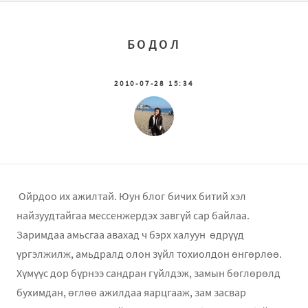
БОДОЛ
2010-07-28 15:34
Ойрдоо их ажилтай. Юун блог бичих битий хэл
найзуудтайгаа мессенжердэх завгүй сар байлаа.
Заримдаа амьсгаа авахад ч бэрх халуун өдрүүд
үргэлжилж, амьдралд олон зүйл тохиолдон өнгөрлөө.
Хүмүүс дор бүрнээ сандран гүйлдэж, замын бөглөрөлд
бухимдан, өглөө ажилдаа яарцгааж, зам засвар