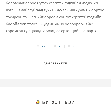
боломжыг өөрөө бүтээх хэрэгтэй гэдгийг ч мэднэ. хэн
нэгэн намайг гуйгаад гүйх нь чухал биш чухам би өөртөө
тохирсон хэн нэгнийг өөрөө л сонгох хэрэгтэй гэдгийг
бас ойлгож эхэлсэн. бусдын өмнө өөрөөрөө байж
хоромхон хугацаанд /чухамдаа ертөнцийн цагаар 3...
481
4
1
ДЭЛГЭРЭНГҮЙ
БИ ХЭН БЭ?