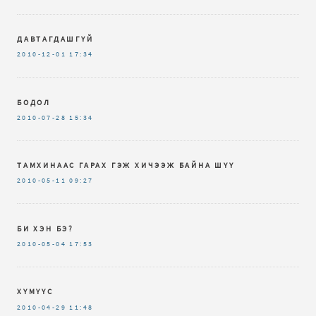
ДАВТАГДАШГҮЙ
2010-12-01
17:34
БОДОЛ
2010-07-28
15:34
ТАМХИНААС ГАРАХ ГЭЖ ХИЧЭЭЖ БАЙНА ШҮҮ
2010-05-11
09:27
БИ ХЭН БЭ?
2010-05-04
17:53
ХҮМҮҮС
2010-04-29
11:48