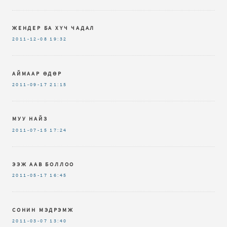
ЖЕНДЕР БА ХҮЧ ЧАДАЛ
2011-12-08
19:32
АЙМААР ӨДӨР
2011-09-17
21:15
МУУ НАЙЗ
2011-07-15
17:24
ЭЭЖ ААВ БОЛЛОО
2011-05-17
16:45
СОНИН МЭДРЭМЖ
2011-03-07
13:40