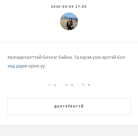
2010-05-04 17:53
Хязгаарлалттай бичлэг байна. Та хэрэв үзэх эрхтэй бол
энд дарж
орно уу.
1
0
0
ДЭЛГЭРЭНГҮЙ