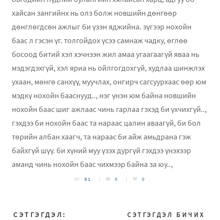
хайсан зангийнх нь олз болж новшийн дөнгөөр
дөнглөгдсөн ажлыг би үзэн яджийна. зүгээр нохойн
баас л гэсэн үг. толгойдох үсээ самнаж чадку, өглөө
босоод битий хэл хэчнээн жил амаа угаагаагүй яваа нь
мэдэгдэхгүй, хэл яриа нь ойлгогдохгүй, худлаа шинжлэх
ухаан, мөнгө санхүү, муучлах, онгирч сагсуурхаас өөр юм
мэдкү нохойн бааснууд.., нэг үнэн юм байна новшийн
нохойн баас шиг ажлаас чинь гарлаа гэхэд би үхчихгүй..,
гэхдээ би нохойн баас та нараас цалин аваагүй, би бол
төрийн албан хаагч, та нараас би айж амьдрана гэж
байхгүй шүү. би хүний муу үзэх дургүй гэхдээ үнэхээр
аманд чинь нохойн баас чихмээр байна за юу..,
81
0
0
СЭТГЭГДЭЛ:
СЭТГЭГДЭЛ БИЧИХ