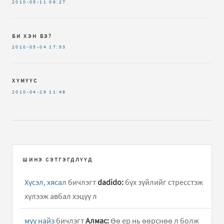
2010-05-11
09:27
БИ ХЭН БЭ?
2010-05-04
17:53
ХҮМҮҮС
2010-04-29
11:48
ШИНЭ СЭТГЭГДЛҮҮД
Хүсэл, хясал
бичлэгт
dadido:
бүх зүйлийг стресстэж
хүлээж авбал хэцүү л
муу найз
бичлэгт
Алмас:
Өө ер нь өөрснөө л болж