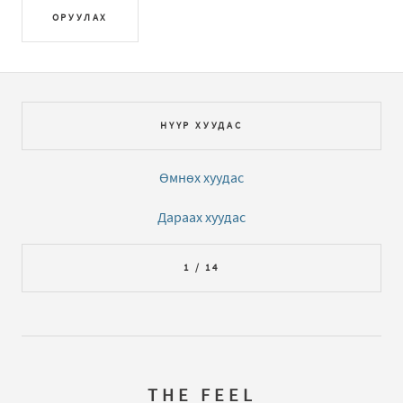
ОРУУЛАХ
НҮҮР ХУУДАС
Өмнөх хуудас
Дараах хуудас
1 / 14
THE FEEL