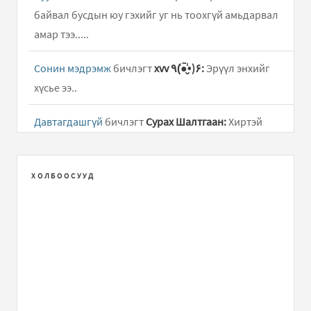
байвал бусдын юу гэхийг уг нь тоохгүй амьдарвал
амар тээ.....
Сонин мэдрэмж
бичлэгт
xvv ٩(̾●̮̮̃̾•̃̾)۶:
Эрүүл энхийг
хүсье ээ..
Давтагдашгүй
бичлэгт
Сурах Шалтгаан:
Хиртэй
хувцаснаас цэмцгэр хувцас нь дээр байдаг...
Давтагдашгүй
бичлэгт
Зэрэглээ:
yr n neg iimerhvv
ХОЛБООСУУД
zvilsiin tuhai l bodood baigaamshd suuliin ued.
Давтагдашгүй
бичлэгт
Хүслийнжигүүр:
Би юуг үнэ
цэнэтэйд тооцно тэр үнэ цэнээрээ юмсыг
хардагийшд..
тамхинаас гарах гэж хичээж байна шүү
бичлэгт