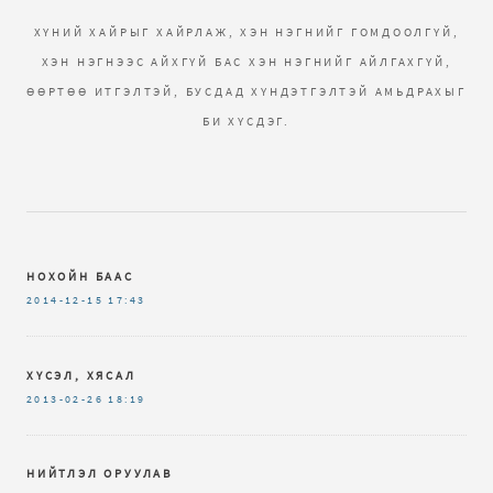
ХҮНИЙ ХАЙРЫГ ХАЙРЛАЖ, ХЭН НЭГНИЙГ ГОМДООЛГҮЙ,
ХЭН НЭГНЭЭС АЙХГҮЙ БАС ХЭН НЭГНИЙГ АЙЛГАХГҮЙ,
ӨӨРТӨӨ ИТГЭЛТЭЙ, БУСДАД ХҮНДЭТГЭЛТЭЙ АМЬДРАХЫГ
БИ ХҮСДЭГ.
НОХОЙН БААС
2014-12-15
17:43
ХҮСЭЛ, ХЯСАЛ
2013-02-26
18:19
НИЙТЛЭЛ ОРУУЛАВ