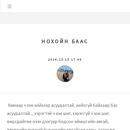
Цэс
НОХОЙН БААС
2014-12-15 17:43
Яамаар ч юм хийхээр асуудалтай, хийхгүй байхаар бас
асуудалтай.., хэрэгтэй ч юм шиг, хэрэггүй ч юм шиг.
өөрсдийгөө нээх дээгүүр бодсон аймшгийн авгай,
өвгөдийн нүдний булангийн хялайсан харц, адгуу өө