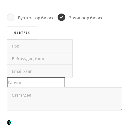
Бүртгэлээр бичих
Зочиноор бичих