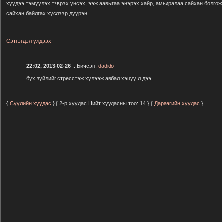
хүүдээ тэмүүлэх тэврэх үнсэх, ээж аавыгаа энэрэх хайр, амьдралаа сайхан болгож
сайхан байлгах хүслээр дүүрэн...
Сэтгэгдэл үлдээх
22:02, 2013-02-26
.. Бичсэн:
dadido
бүх зүйлийг стресстэж хүлээж авбал хэцүү л дээ
{
Сүүлийн хуудас
} { 2-р хуудас Нийт хуудасны тоо: 14 } {
Дараагийн хуудас
}