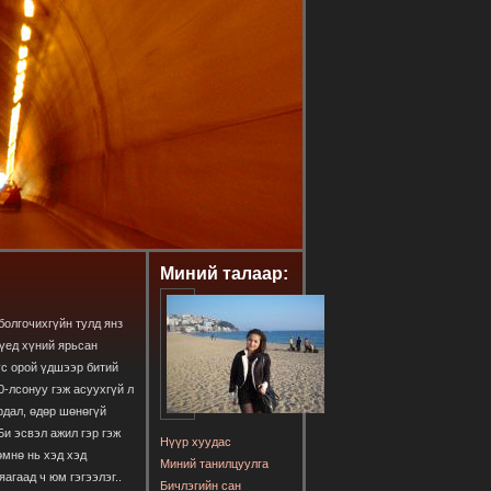
Миний талаар:
болгочихгүйн тулд янз
үед хүний ярьсан
үс орой үдшээр битий
0-лсонуу гэж асуухгүй л
рдал, өдөр шөнөгүй
Би эсвэл ажил гэр гэж
Нүүр хуудас
өмнө нь хэд хэд
Миний танилцуулга
агаад ч юм гэгээлэг..
Бичлэгийн сан