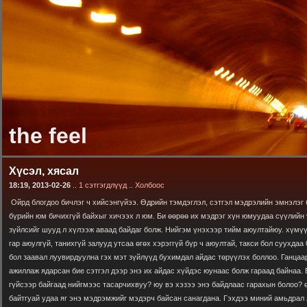
the feel
Хүсэл, хясал
18:19, 2013-02-26
..
1 сэтгэгдлүүд
..
Холбоос
Ойрд блогдоо бичлэг ч хийсэнгүйээ. Өдрийн тэмдэглэл, сэтгэл мэдрэлийн эмнэлэг 
бүрийн юм бичихгүй байхыг хичээх л юм. Би өөрөө их мэдрэг хүн юмуудаа сүүлийн 
зүйлсийг шууд л хүлээж аваад байдаг болж. Нийгэм үнэхээр тийм аюултайюу. хүмү
гар аюулгүй, танихгүй залууд утсаа өгөх хэрэггүй бүр ч аюултай, такси бол суухдаа 
бол заавал луувирдуулна гэх мэт зүйлүүд бухимдал айдас төрүүлэх боллоо. Ганцаа
ажиллаж ядарсан бие сэтгэл дээр энэ их айдас хүйдэс юунаас болж гараад байнаа. 
гүйсээр байгаад нийгмээс тасарчихвуу? юу вэ хэзээ энэ байдлаас гарахын болоо? 
байтгуай удаа яг энэ мэдрэмжийг мэдэрч байсан санагдана. Гэхдээ миний амьдрал я