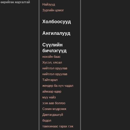
 өөрийгөө жаргалтай
Найзууд
Зургийн цомог
Холбоосууд
Ангилалууд
Сүүлийн
бичлэгүүд
нохойн баас
Хүсэл, хясал
нийтлэл оруулав
нийтлэл оруулав
Тайтгарал
жендер ба хүч чадал
аймаар өдөр
муу найз
ээж аав боллоо
Сонин мэдрэмж
Давтагдашгүй
бодол
тамхинаас гарах гэж