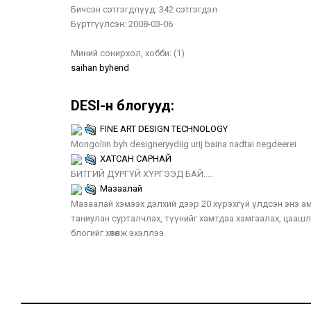
Бичсэн сэтгэгдлүүд:
342 сэтгэгдэл
Бүртгүүлсэн:
2008-03-06
Миний сонирхол, хобби:
(1)
saihan byhend
DESI-н блогууд:
FINE ART DESIGN TECHNOLOGY
Mongoliin byh designeryydiig urij baina nadtai negdeerei
ХАТСАН САРНАЙ
БИТГИЙ ДУРГҮЙ ХҮРГЭЭД БАЙ.....
Мазаалай
Мазаалай хэмээх дэлхий дээр 20 хүрэхгүй үлдсэн энэ ам
таниулан сурталчлах, түүнийг хамтдаа хамгаалах, цааш
блогийг хөтөлж эхэллээ.