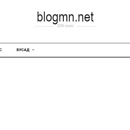
С
БУСАД