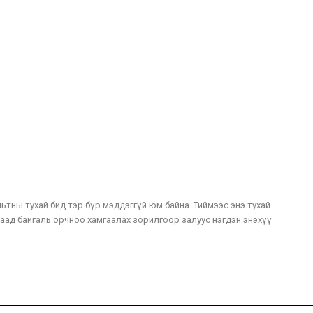
ьтны тухай бид тэр бүр мэддэггүй юм байна. Тиймээс энэ тухай
лаад байгаль орчноо хамгаалах зорилгоор залуус нэгдэн энэхүү