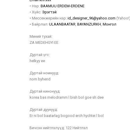
•
Нэр:
BAAMUU
ERDEM-ERDENE
•
Хүйс:
Эрэгтэй
•
Мессенжерийн нэр:
id_designer_96@yahoo.com
(Yahoo!
•
Байрлал:
ULAANBAATAR
,
BAYANZURKH
,
Монгол
Миний тухай:
ZA MEDEHGYI EE
Дуртай үгс:
helkyy ee
Дуртай номнууд:
nom byhend
Дуртай кинонууд:
korea bas melodramm l bish bol goe sh dee
Дуртай дуунууд:
Er ni bol baatarlag bogood erch hychtei l bol
Бичсэн нийтлэлүүд:
122 Нийтлэл