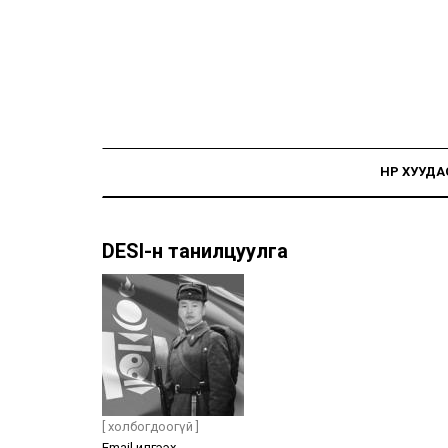
НҮҮР ХУУДА
DESI-н танилцуулга
[ холбогдоогүй ]
Email илгээх