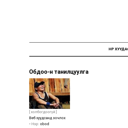
НҮҮР ХУУДА
Обдоо-н танилцуулга
[ холбогдоогүй ]
Веб хуудсанд зочлох
•
Нэр:
obod