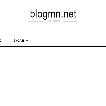
С
БУСАД