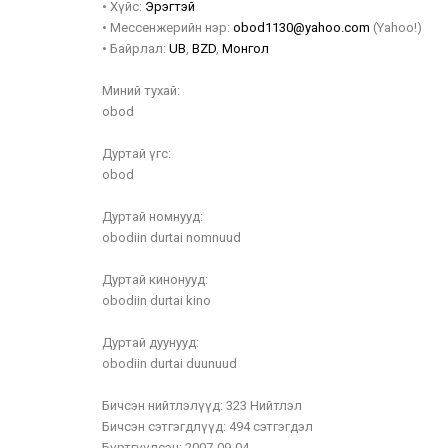
•
Хүйс:
Эрэгтэй
•
Мессенжерийн нэр:
obod1130@yahoo.com
(Yahoo!)
•
Байрлал:
UB
,
BZD
,
Монгол
Миний тухай:
obod
Дуртай үгс:
obod
Дуртай номнууд:
obodiin durtai nomnuud
Дуртай кинонууд:
obodiin durtai kino
Дуртай дуунууд:
obodiin durtai duunuud
Бичсэн нийтлэлүүд:
323 Нийтлэл
Бичсэн сэтгэгдлүүд:
494 сэтгэгдэл
Бүртгүүлсэн:
2007-09-04