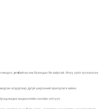
индоо, өөртөө байгаа юм бүхэндээ би хайртай. Илүү зүйл хүсэхээсээ
амдсан асуудлаар дугуй ширээний ярилцлага хийнэ.
усад мэдээ мэдээллийн онлайн сэтгүүл