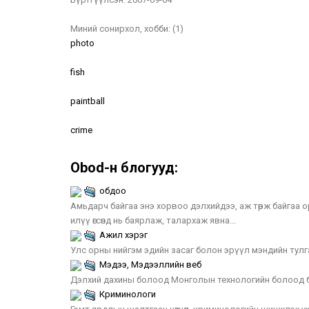
Миний сонирхол, хобби:
(1)
photo
fish
paintball
crime
Obod-н блогууд:
обдоо
Амьдарч байгаа энэ хорвоо дэлхийдээ, аж төрж байгаа орч
илүү өгсөнд нь баярлаж, талархаж явна...
Ажил хэрэг
Улс орны нийгэм эдийн засаг болон эрүүл мэндийн тулг
Мэдээ, Мэдээллийн веб
Дэлхий дахины болоод Монголын технологийн болоод б
Криминологи