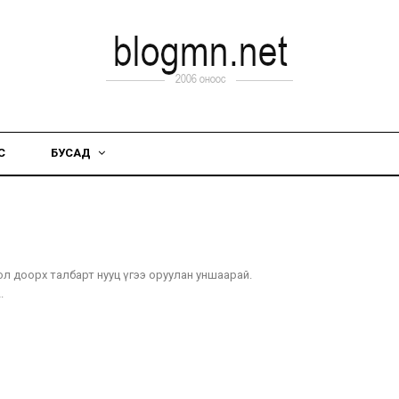
С
БУСАД
бол доорх талбарт нууц үгээ оруулан уншаарай.
.
.