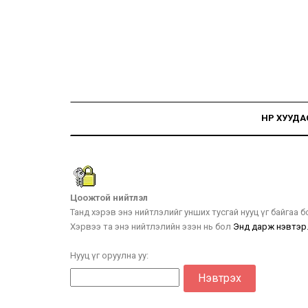
НҮҮР ХУУДА
Цоожтой нийтлэл
Танд хэрэв энэ нийтлэлийг унших тусгай нууц үг байгаа 
Хэрвээ та энэ нийтлэлийн эзэн нь бол
Энд дарж нэвтэр
Нууц үг оруулна уу: