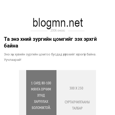
Та энэ хүний зургийн цомгийг үзэх эрхгүй
байна
Энэ хүн хувийн зургийн цомгоо бусдад үзүүлэхийг хүсээгүй байна.
Уучлаарай!