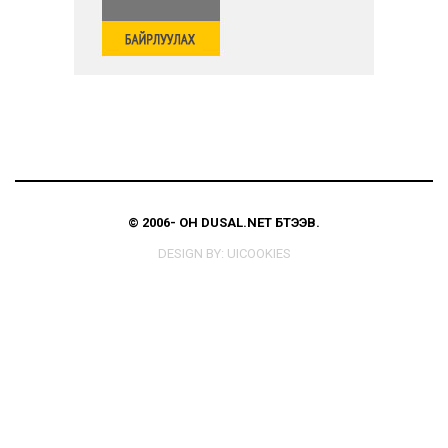
© 2006-
ОН
DUSAL.NET
БҮТЭЭВ.
DESIGN BY:
UICOOKIES